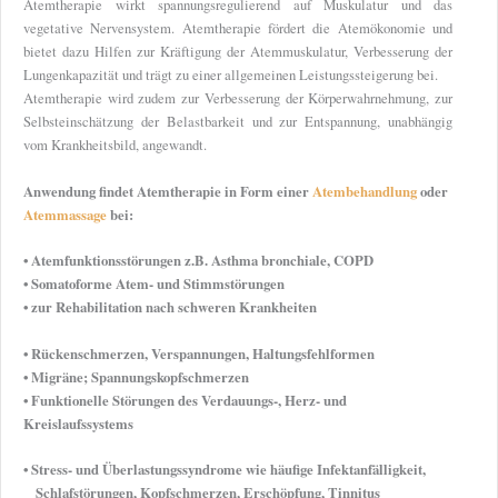
Atemtherapie wirkt spannungsregulierend auf Muskulatur und das
vegetative Nervensystem. Atemtherapie fördert die Atemökonomie und
bietet dazu Hilfen zur Kräftigung der Atemmuskulatur, Verbesserung der
Lungenkapazität und trägt zu einer allgemeinen Leistungssteigerung bei.
Atemtherapie wird zudem zur Verbesserung der Körperwahrnehmung, zur
Selbsteinschätzung der Belastbarkeit und zur Entspannung, unabhängig
vom Krankheitsbild, angewandt.
Anwendung findet Atemtherapie in Form einer
Atembehandlung
oder
Atemmassage
bei:
• Atemfunktionsstörungen z.B. Asthma bronchiale, COPD
• Somatoforme Atem- und Stimmstörungen
• zur Rehabilitation nach schweren Krankheiten
• Rückenschmerzen, Verspannungen, Haltungsfehlformen
• Migräne; Spannungskopfschmerzen
• Funktionelle Störungen des Verdauungs-, Herz- und
Kreislaufssystems
• Stress- und Überlastungssyndrome wie häufige Infektanfälligkeit,
Schlafstörungen, Kopfschmerzen, Erschöpfung, Tinnitus