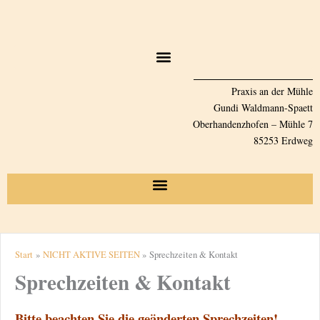
Zum
Inhalt
springen
Praxis an der Mühle
Gundi Waldmann-Spaett
Oberhandenzhofen – Mühle 7
85253 Erdweg
Start
NICHT AKTIVE SEITEN
Sprechzeiten & Kontakt
Sprechzeiten & Kontakt
Bitte beachten Sie die geänderten Sprechzeiten!