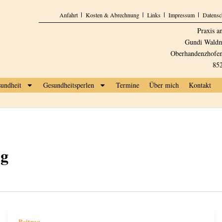
Anfahrt
Kosten & Abrechnung
Links
Impressum
Datensc
Praxis a
Gundi Waldm
Oberhandenzhofen
85
undheit
Gesundheitsperlen
Termine
Über mich
Kontakt
ng
Beitrag