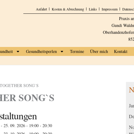
Anfahrt
Kosten & Abrechnung
Links
Impressum
Datensc
Praxis a
Gundi Waldm
Oberhandenzhofen
85
undheit
Gesundheitsperlen
Termine
Über mich
Kontakt
TOGETHER SONG`S
N
ER SONG`S
Ja
taltungen
De
- 25. 09. 2026 - 19:00 - 20:30
No
- 23. 10. 2026 - 19:00 - 20:30