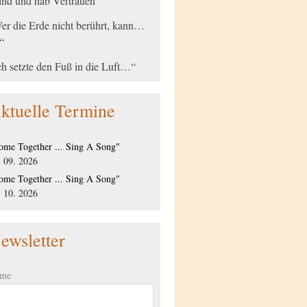
nd und hab Vertrauen“
er die Erde nicht berührt, kann…
“
ch setzte den Fuß in die Luft…“
ktuelle Termine
ome Together ... Sing A Song"
. 09. 2026
ome Together ... Sing A Song"
. 10. 2026
ewsletter
me