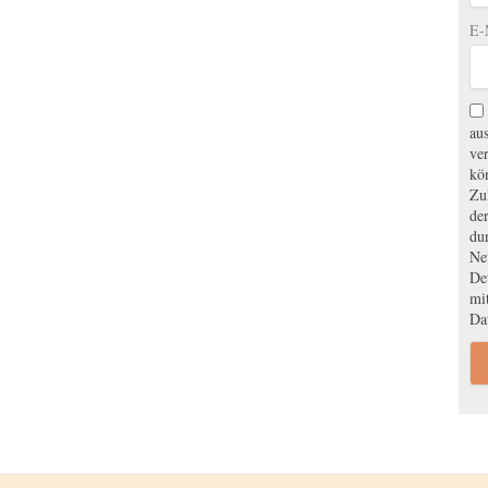
E-
au
ve
kö
Zu
de
du
New
De
mit
Da