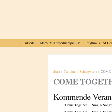
Zum
Inhalt
springen
Startseite
Atem- & Körpertherapie
Rhythmus und Ges
Start
Termine
Schlagworte
COME 
COME TOGETH
Kommende Verans
"Come Together ... Sing A Song"
"Come Together ... Sing A Song"