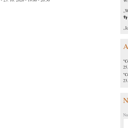
Wi
„W
👣
„I
A
"C
25
"C
23
N
Na