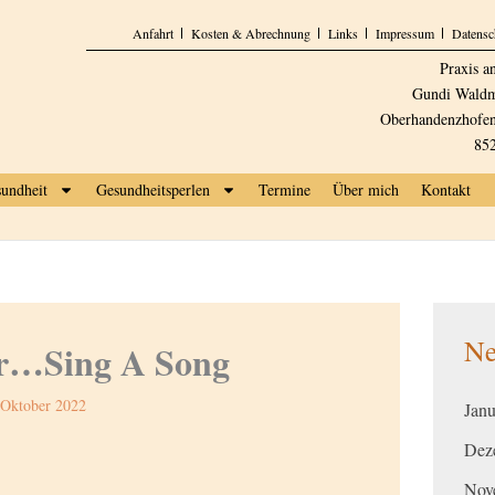
Anfahrt
Kosten & Abrechnung
Links
Impressum
Datensc
Praxis a
Gundi Waldm
Oberhandenzhofen
85
undheit
Gesundheitsperlen
Termine
Über mich
Kontakt
Ne
r…Sing A Song
 Oktober 2022
Janu
Dez
Nove