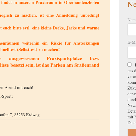
Ne
findet in unserem Praxisraum in Oberhandenzhofen
öglich zu machen, ist eine Anmeldung unbedingt
Nam
t euch bitte evtl. eine kleine Decke, Jacke und warme
E-Ma
nenräumen weiterhin ein Riskio für Ansteckungen
chnelltest (Selbsttest) zu machen!
 ausgewiesenen Praxisparkplätze bzw.
diese besetzt sein, ist das Parken am Sraßenrand
aus 
vera
könn
len Abend mit euch!
Zuku
der-
-Spaett
durc
News
Deta
hofen 7, 85253 Erdweg
mit 
Date