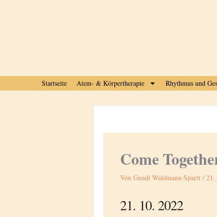
Zum
Inhalt
springen
Startseite
Atem- & Körpertherapie
Rhythmus und Ges
Come Togethe
Von
Gundi Waldmann-Spaett
/
21.
21. 10. 2022