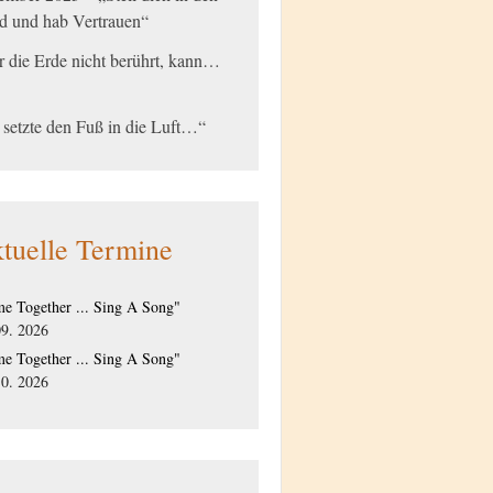
d und hab Vertrauen“
 die Erde nicht berührt, kann…
 setzte den Fuß in die Luft…“
tuelle Termine
e Together ... Sing A Song"
09. 2026
e Together ... Sing A Song"
10. 2026