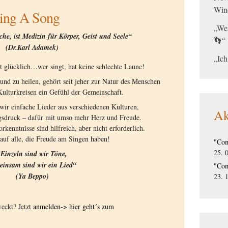
Win
ing A Song
„Wer
che, ist Medizin für Körper, Geist und Seele“
👣“
(Dr.Karl Adamek)
„Ich
t glücklich…wer singt, hat keine schlechte Laune!
 und zu heilen, gehört seit jeher zur Natur des Menschen
 Kulturkreisen ein Gefühl der Gemeinschaft.
ir einfache Lieder aus verschiedenen Kulturen,
Ak
gsdruck – dafür mit umso mehr Herz und Freude.
rkenntnisse sind hilfreich, aber nicht erforderlich.
auf alle, die Freude am Singen haben!
"Com
25. 
„Einzeln sind wir Töne,
einsam sind wir ein Lied“
"Com
(Ya Beppo)
23. 
weckt? Jetzt
anmelden-> hier geht´s zum